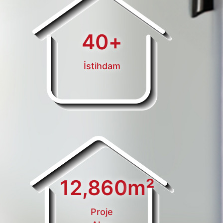
40
+
İstihdam
12,860
m²
Proje