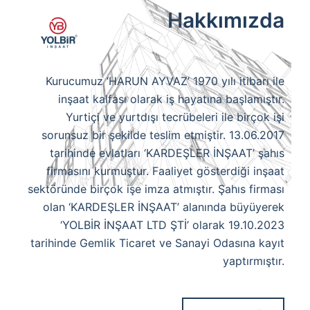
Hakkımızda
Kurucumuz ‘HARUN AYVAZ’ 1970 yılı itibarı ile
inşaat kalfası olarak iş hayatına başlamıştır.
Yurtiçi ve yurtdışı tecrübeleri ile birçok işi
sorunsuz bir şekilde teslim etmiştir. 13.06.2017
tarihinde evlatları ‘KARDEŞLER İNŞAAT’ şahıs
firmasını kurmuştur. Faaliyet gösterdiği inşaat
sektöründe birçok işe imza atmıştır. Şahıs firması
olan ‘KARDEŞLER İNŞAAT’ alanında büyüyerek
‘YOLBİR İNŞAAT LTD ŞTİ’ olarak 19.10.2023
tarihinde Gemlik Ticaret ve Sanayi Odasına kayıt
yaptırmıştır.