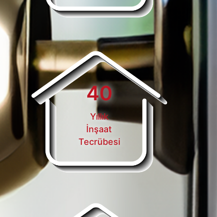
40
Yıllık
İnşaat
Tecrübesi